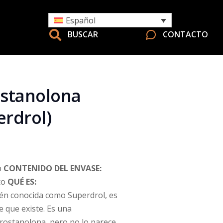
Español
BUSCAR
CONTACTO
ostanolona
erdrol)
b
CONTENIDO DEL ENVASE:
co
QUÉ ES:
én conocida como Superdrol, es
e que existe. Es una
drostanolona, pero no lo parece,