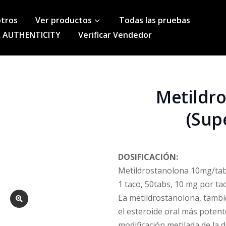
otros
Ver productos
Todas las pruebas
 AUTHENTICITY
Verificar Vendedor
Metildr
(Sup
DOSIFICACIÓN:
Metildrostanolona 10mg/ta
1 taco, 50tabs, 10 mg por ta
La metildrostanolona, tambi
el esteroide oral más potent
modificación metilada de la 