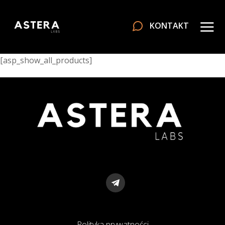
KONTAKT
[asp_show_all_products]
Polityka prywatności