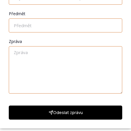
Předmět
Zpráva
Odeslat zprávu