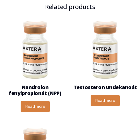
Related products
Nandrolon
Testosteron undekanoát
fenylpropionát (NPP)
Read more
Read more