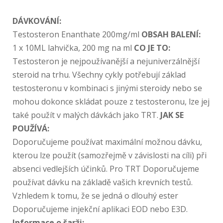
DÁVKOVÁNÍ:
Testosteron Enanthate 200mg/ml
OBSAH BALENÍ:
1 x 10ML lahvička, 200 mg na ml
CO JE TO:
Testosteron je nejpoužívanější a nejuniverzálnější
steroid na trhu. Všechny cykly potřebují základ
testosteronu v kombinaci s jinými steroidy nebo se
mohou dokonce skládat pouze z testosteronu, lze jej
také použít v malých dávkách jako TRT.
JAK SE
POUŽÍVÁ:
Doporučujeme používat maximální možnou dávku,
kterou lze použít (samozřejmě v závislosti na cíli) při
absenci vedlejších účinků. Pro TRT Doporučujeme
používat dávku na základě vašich krevních testů.
Vzhledem k tomu, že se jedná o dlouhý ester
Doporučujeme injekční aplikaci EOD nebo E3D.
Informace o šarži: