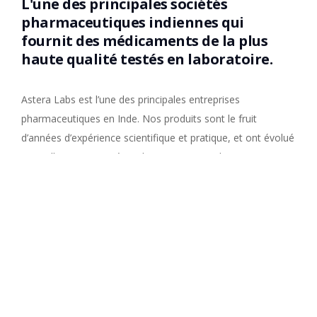
L'une des principales sociétés
pharmaceutiques indiennes qui
fournit des médicaments de la plus
haute qualité testés en laboratoire.
Astera Labs est l’une des principales entreprises
pharmaceutiques en Inde. Nos produits sont le fruit
d’années d’expérience scientifique et pratique, et ont évolué
naturellement pour répondre aux normes pharmaceutiques
les plus strictes, comme le prouvent les nombreux tests de
laboratoire indépendants et les excellentes critiques de nos
clients. Astera Labs répond aux besoins des clients les plus
conscients et les plus sélectifs.
La valeur clé d’Astera Labs est la norme de qualité
supérieure qui est établie par le professionnalisme, la
précision grâce à l’expérience de nos experts en assurance
qualité et l’expertise, le contrôle et la supervision finale de